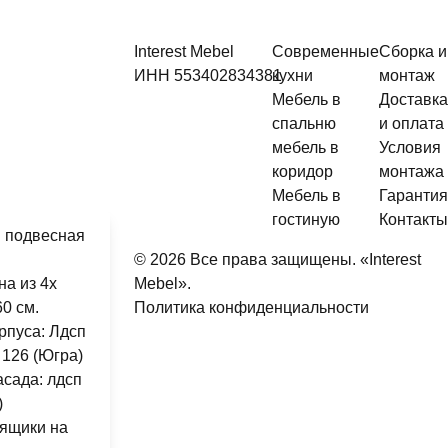
Interest Mebel
Современные
Сборка и
ИНН
553402834381
кухни
монтаж
Мебель в
Доставка
спальню
и оплата
мебель в
Условия
коридор
монтажа
Мебель в
Гарантия
гостиную
Контакты
в подвесная
© 2026 Все права защищены. «Interest
на из 4х
Mebel».
60 см.
Политика конфиденциальности
рпуса: Лдсп
 126 (Югра)
сада: лдсп
)
ящики на