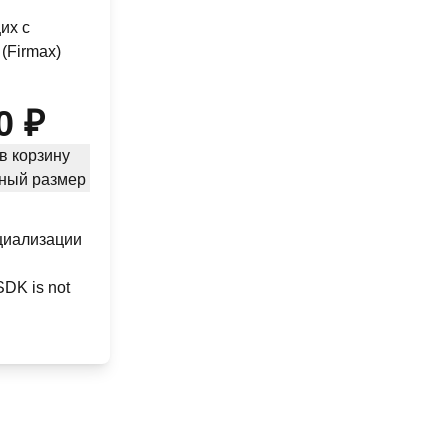
их с
(Firmax)
0 ₽
в корзину
ный размер
циализации
DK is not