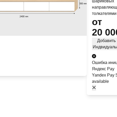
шариковых
направляющ
толкателями 
от
20 00
Добавить 
Индвидуаль
Ошибка ини
Яндекс Pay
Yandex Pay S
available