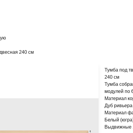
ную
одвесная 240 см
Тумба под т
240 см
Тумба собра
модулей по 
Материал ко
Дуб ривьера
Материал фа
Белый (югра
Выдвижные 