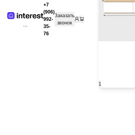
+7
(906)
Заказать
992-
звонок
35-
76
1