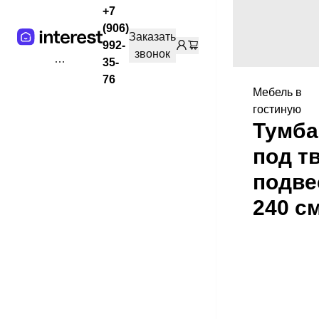
+7
(906)
Заказать
992-
звонок
35-
76
Мебель в
гостиную
Тумба
под т
подве
240 с