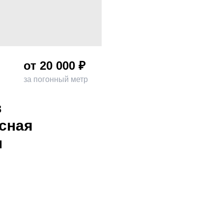
от 20 000 ₽
за погонный метр
в
сная
м