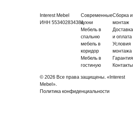
Interest Mebel
Современные
Сборка и
ИНН
553402834381
кухни
монтаж
Мебель в
Доставка
спальню
и оплата
мебель в
Условия
коридор
монтажа
Мебель в
Гарантия
гостиную
Контакты
© 2026 Все права защищены. «Interest
Mebel».
Политика конфиденциальности